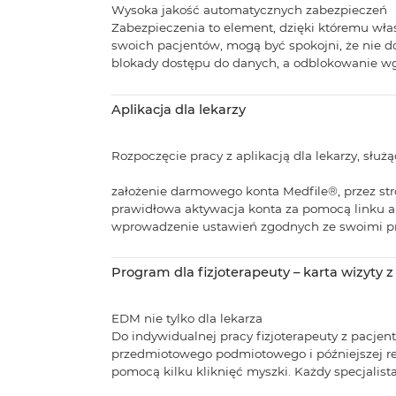
Wysoka jakość automatycznych zabezpieczeń
Zabezpieczenia to element, dzięki któremu wł
swoich pacjentów, mogą być spokojni, że nie 
blokady dostępu do danych, a odblokowanie wgl
Aplikacja dla lekarzy
Rozpoczęcie pracy z aplikacją dla lekarzy, słu
założenie darmowego konta Medfile®, przez str
prawidłowa aktywacja konta za pomocą linku 
wprowadzenie ustawień zgodnych ze swoimi pre
Program dla fizjoterapeuty – karta wizyty z 
EDM nie tylko dla lekarza
Do indywidualnej pracy fizjoterapeuty z pacje
przedmiotowego podmiotowego i późniejszej reh
pomocą kilku kliknięć myszki. Każdy specjalis