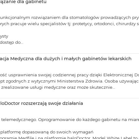
ązanie dla gabinetu
st funkcjonalnym rozwiązaniem dla stomatologów prowadzących pryw
ych pracuje wielu specjalistów tj: protetycy, ortodonci, chirurdzy
ysty
ostęp do...
acja Medyczna dla dużych i małych gabinetów lekarskich
liwość usprawnienia swojej codziennej pracy dzięki Elektroniczne
pt zgodnych z wytycznymi Ministerstwa Zdrowia. Osoba używają
zrealizowane usługi medyczne oraz może skutecznie...
loDoctor rozszerzają swoje działania
 telemedycznego. Oprogramowanie do każdego gabinetu na miarę
ieć platformę dopasowaną do swoich wymagań
ogramie Medfile i na platformie haloDoctor. Model White Label to