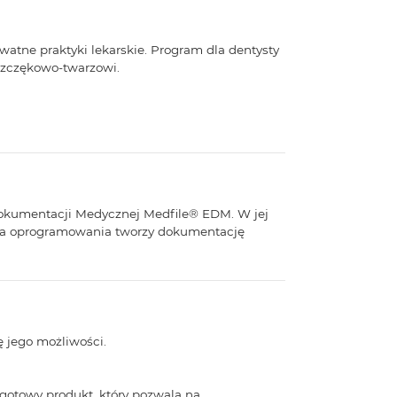
atne praktyki lekarskie. Program dla dentysty
 szczękowo-twarzowi.
j Dokumentacji Medycznej Medfile® EDM. W jej
ca oprogramowania tworzy dokumentację
 jego możliwości.
 gotowy produkt, który pozwala na