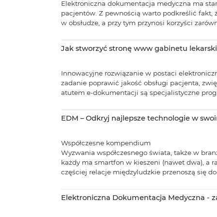
Elektroniczna dokumentacja medyczna ma stano
pacjentów. Z pewnością warto podkreślić fakt, 
w obsłudze, a przy tym przynosi korzyści zarówno 
Jak stworzyć stronę www gabinetu lekarsk
Innowacyjne rozwiązanie w postaci elektronicz
zadanie poprawić jakość obsługi pacjenta, z
atutem e-dokumentacji są specjalistyczne progr
EDM – Odkryj najlepsze technologie w swo
Współczesne kompendium
Wyzwania współczesnego świata, także w branży
każdy ma smartfon w kieszeni (nawet dwa), a r
częściej relacje międzyludzkie przenoszą się do ś
Elektroniczna Dokumentacja Medyczna - zab