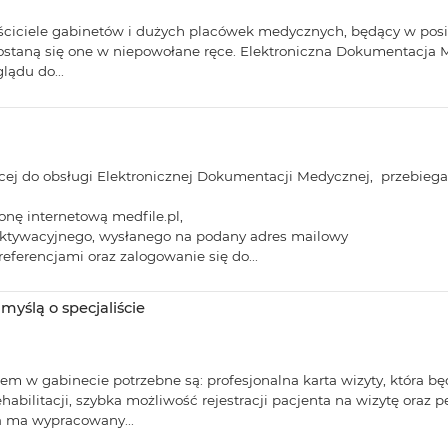
aściciele gabinetów i dużych placówek medycznych, będący w po
dostaną się one w niepowołane ręce. Elektroniczna Dokumentacj
ądu do...
żącej do obsługi Elektronicznej Dokumentacji Medycznej, przebiega
onę internetową medfile.pl,
aktywacyjnego, wysłanego na podany adres mailowy
ferencjami oraz zalogowanie się do...
myślą o specjaliście
ntem w gabinecie potrzebne są: profesjonalna karta wizyty, która
abilitacji, szybka możliwość rejestracji pacjenta na wizytę oraz
ta ma wypracowany...