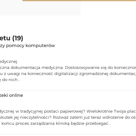
tu (19)
przy pomocy komputerów
edycznej
niczna dokumentacja medyczna. Dostosowywanie się do konieczno
 z uwagi na konieczność digitalizacji zgromadzonej dokumentac
do nich...
eki online
ycznej w tradycyjnej postaci papierowej? Wielokrotnie Twoja pl
kutek jej nieczytelności? Rozważ zatem już teraz wdrożenie do o
końcu proces zarządzania kliniką będzie przebiegać...