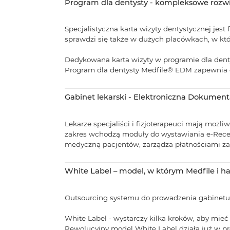
Program dla dentysty - kompleksowe rozwi
Specjalistyczna karta wizyty dentystycznej je
sprawdzi się także w dużych placówkach, w któr
Dedykowana karta wizyty w programie dla dent
Program dla dentysty Medfile® EDM zapewnia d
Gabinet lekarski - Elektroniczna Dokument
Lekarze specjaliści i fizjoterapeuci mają moż
zakres wchodzą moduły do wystawiania e-Rece
medyczną pacjentów, zarządza płatnościami za 
White Label – model, w którym Medfile i ha
Outsourcing systemu do prowadzenia gabinetu
White Label - wystarczy kilka kroków, aby m
Rewolucyjny model White Label działa już w pr