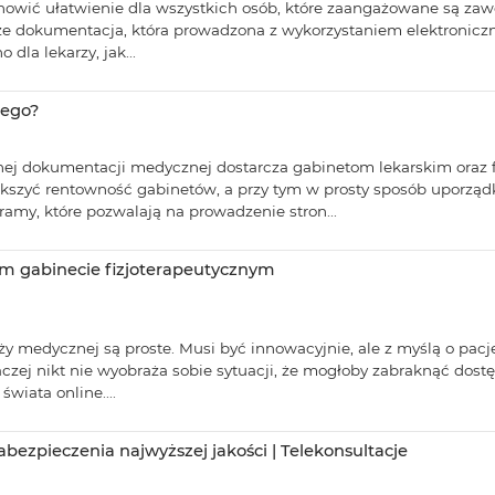
wić ułatwienie dla wszystkich osób, które zaangażowane są zaw
że dokumentacja, która prowadzona z wykorzystaniem elektroniczny
dla lekarzy, jak...
iego?
nej dokumentacji medycznej dostarcza gabinetom lekarskim oraz f
większyć rentowność gabinetów, a przy tym w prosty sposób upo
amy, które pozwalają na prowadzenie stron...
im gabinecie fizjoterapeutycznym
 medycznej są proste. Musi być innowacyjnie, ale z myślą o pacj
aczej nikt nie wyobraża sobie sytuacji, że mogłoby zabraknąć dos
wiata online....
ezpieczenia najwyższej jakości | Telekonsultacje