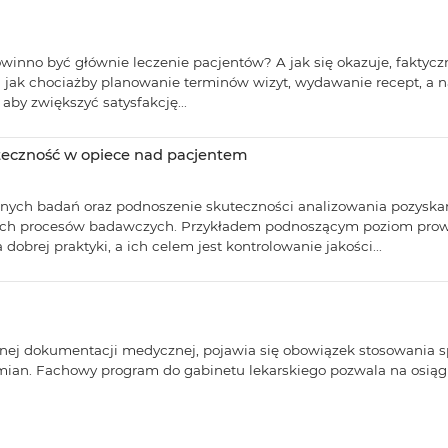
owinno być głównie leczenie pacjentów? A jak się okazuje, faktycz
h jak chociażby planowanie terminów wizyt, wydawanie recept, a
aby zwiększyć satysfakcję...
teczność w opiece nad pacjentem
ych badań oraz podnoszenie skuteczności analizowania pozyska
ych procesów badawczych. Przykładem podnoszącym poziom prowa
brej praktyki, a ich celem jest kontrolowanie jakości...
ej dokumentacji medycznej, pojawia się obowiązek stosowania s
ian. Fachowy program do gabinetu lekarskiego pozwala na osiągni