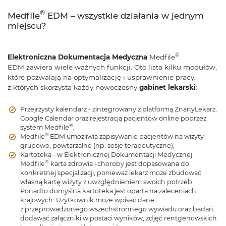
®
Medfile
EDM – wszystkie działania w jednym
miejscu?
®
Elektroniczna Dokumentacja Medyczna
Medfile
EDM zawiera wiele ważnych funkcji. Oto lista kilku modułów,
które pozwalają na optymalizację i usprawnienie pracy,
z których skorzysta każdy nowoczesny
gabinet lekarski
:
Przejrzysty kalendarz - zintegrowany z platformą ZnanyLekarz,
Google Calendar oraz rejestracją pacjentów online poprzez
®
system Medfile
;
®
Medfile
EDM umożliwia zapisywanie pacjentów na wizyty
grupowe, powtarzalne (np. sesje terapeutyczne);
Kartoteka - w Elektronicznej Dokumentacji Medycznej
®
Medfile
karta zdrowia i choroby jest dopasowana do
konkretnej specjalizacji, ponieważ lekarz może zbudować
własną kartę wizyty z uwzględnieniem swoich potrzeb.
Ponadto domyślna kartoteka jest oparta na zaleceniach
krajowych. Użytkownik może wpisać dane
z przeprowadzonego wszechstronnego wywiadu oraz badań,
dodawać załączniki w postaci wyników, zdjęć rentgenowskich