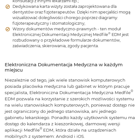
konsultacji z innymi lekarzami itp.;
Dedykowana karta wizyty została zaprojektowana dla
dentystów oraz fizjoterapeutów. Dzięki nim specjaliści mogą
wizualizować dolegliwości chorego poprzez diagramy:
fizjoterapeutyczny i stomatologiczny;
Wzory dokumentów medyczno-prawnych - ten moduł
®
Elektronicznej Dokumentacji Medycznej Medfile
EDM jest
rozbudowany o przykładowe formularze dokumentów,
zaświadczenia, skierowania, zgody pacjenta.
Elektroniczna Dokumentacja Medyczna w każdym
miejscu
Niezależnie od tego, jak wiele stanowisk komputerowych
posiada placówka medyczna lub gabinet w którym pracuje
®
specjalista, Elektroniczna Dokumentacja Medyczna Medfile
EDM pozwala na korzystanie z szerokich możliwości systemu
na wielu stanowiskach komputerowych, ponieważ dostęp nie
jest ograniczony do jednego stanowiska, ani jednego
gabinetu lekarskiego. Ponadto każdy użytkownik systemu ma
dostęp do kalendarza z kieszonkowej, darmowej wersji
®
aplikacji Medfile
EDM, która działa na urządzeniach
mobilnych z systemem: Android i iOS.