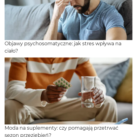
Objawy psychosomatyczne: jak stres wpływa na
ciało?
Moda na suplementy: czy pomagają przetrwać
sezon przeziębień?