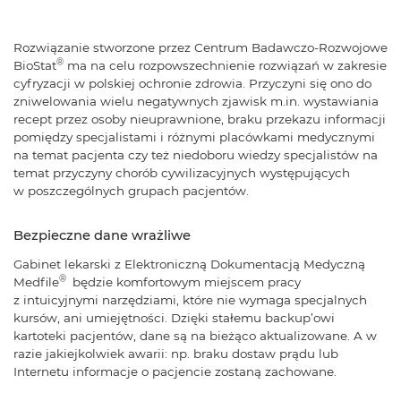
Rozwiązanie stworzone przez Centrum Badawczo-Rozwojowe
®
BioStat
ma na celu rozpowszechnienie rozwiązań w zakresie
cyfryzacji w polskiej ochronie zdrowia. Przyczyni się ono do
zniwelowania wielu negatywnych zjawisk m.in. wystawiania
recept przez osoby nieuprawnione, braku przekazu informacji
pomiędzy specjalistami i różnymi placówkami medycznymi
na temat pacjenta czy też niedoboru wiedzy specjalistów na
temat przyczyny chorób cywilizacyjnych występujących
w poszczególnych grupach pacjentów.
Bezpieczne dane wrażliwe
Gabinet lekarski z Elektroniczną Dokumentacją Medyczną
®
Medfile
będzie komfortowym miejscem pracy
z intuicyjnymi narzędziami, które nie wymaga specjalnych
kursów, ani umiejętności. Dzięki stałemu backup’owi
kartoteki pacjentów, dane są na bieżąco aktualizowane. A w
razie jakiejkolwiek awarii: np. braku dostaw prądu lub
Internetu informacje o pacjencie zostaną zachowane.