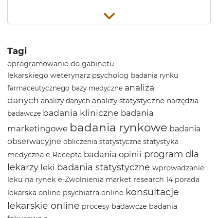
Tagi
oprogramowanie do gabinetu
lekarskiego
weterynarz
psycholog
badania rynku
analiza
farmaceutycznego
bazy medyczne
danych
analizy statystyczne
analizy danych
narzędzia
badania kliniczne
badania
badawcze
badania rynkowe
marketingowe
badania
obserwacyjne
statystyka
obliczenia statystyczne
program dla
badania opinii
medyczna
e-Recepta
lekarzy
badania statystyczne
leki
wprowadzanie
leku na rynek
e-Zwolnienia
market research
l4
porada
konsultacje
lekarska online
psychiatra online
lekarskie online
procesy badawcze
badania