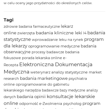
w celu oceny jego przydatności do określonych celów.
Tagi
lekarz
zdrowie
badania farmaceutyczne
badania
badania kliniczne
online
leki
zwierzęta
l4
statystyczne
program
wprowadzanie leku na rynek
dla lekarzy
oprogramowanie medyczne
badania
obserwacyjne
procesy badawcze
badania
fokusowe
porada lekarska online
e-
Elektroniczna Dokumentacja
Recepta
Medyczna
analizy statystyczne
weterynarz
market
badania marketingowe
research
psychiatra
online
oprogramowanie do gabinetu
lekarskiego
narzędzia badawcze
bazy medyczne
analizy
konsultacje lekarskie
badania opinii
danych
online
program
odporność
e-Zwolnienia
psycholog