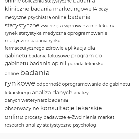
badania
online
obliczenia statystyczne
kliniczne
badania marketingowe
l4
bazy
badania
psychiatra online
medyczne
statystyczne
zwierzęta
wprowadzanie leku na
oprogramowanie
rynek
statystyka medyczna
medyczne
badania rynku
aplikacja dla
zdrowie
farmaceutycznego
program do
gabinetu
badania fokusowe
gabinetu
badania opinii
porada lekarska
badania
online
rynkowe
odporność
oprogramowanie do gabinetu
analiza danych
lekarskiego
analizy
badania
weterynarz
danych
konsultacje lekarskie
obserwacyjne
online
procesy badawcze
e-Zwolnienia
market
analizy statystyczne
research
psycholog