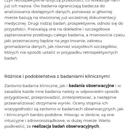
czyli retrospektywne dotyczą przeszłości, co wskazuje nam
już ich nazwa. Ów badania ograniczają badacza do
analizowania dostępnych danych, ponieważ w głównej
mierze bazują na stworzonej już wcześniej dokumentacji
medycznej. Drugi rodzaj badań, prospektywne, odnosi się do
przyszłości. Pozwalają one na dokładne i szczegółowe
zaplanowanie przebiegu całego badania, a mianowicie czasu
jaki przeznaczony będzie na jego trwanie, zakresu
gromadzenia danych, jak również wszystkich szczegółów,
których nie sposób ustalić w przypadku retrospektywnych
badań.
Różnice i podobieństwa z badaniami klinicznymi
Zarówno badania kliniczne, jak i
badania obserwacyjne
i w
zasadzie każde inne badania należy w odpowiedni sposób
przygotować, przeprowadzić, zinterpretować, a następnie
przeanalizować otrzymane wyniki. Oceny stopnia ich
wiarygodności są zarówno w badaniach obserwacyjnych, jak
i klinicznych bardzo podobne. Mówiąc w skrócie, są one
intuicyjne i zdroworozsądkowe, w dużej mierze. Warto
podkreślić, że
realizacja badań obserwacyjnych
,