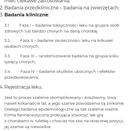
mieć ciekawe zastosowania;
Badania przedkliniczne – badania na zwierzętach;
Badania kliniczne
:
3.1. Faza I – badanie toksyczności leku na grupce osób
zdrowych lub bardzo chorych na daną chorobę;
3.2. Faza II – badanie skuteczności leku na kilkuset
osobach chorych;
3.3. Faza III – randomizowane badania na grupie kilku
tysięcy chorych;
3.4. Faza IV – badanie skutków ubocznych i efektów
przedawkowania;
Rejestracja leku.
Jest to proces szalenie skomplikowany i kosztowny, trwa
nawet kilkanaście lat, a jego szanse powodzenia są znikome.
Dlatego badania epidemiologiczne są tak szalenie ważne.
Firma farmaceutyczna próbująca stworzyć lek gra
z chorobami w ruletkę i chociaż nie stoi na straconej pozycji,
jej szanse są niewielkie.