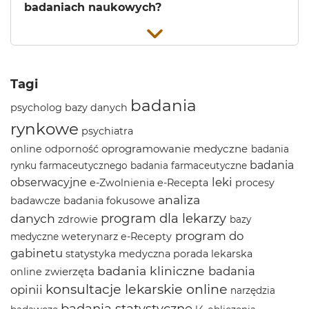
badaniach naukowych?
Tagi
badania
psycholog
bazy danych
rynkowe
psychiatra
oprogramowanie medyczne
online
odporność
badania
badania
rynku farmaceutycznego
badania farmaceutyczne
leki
obserwacyjne
e-Zwolnienia
e-Recepta
procesy
analiza
badawcze
badania fokusowe
program dla lekarzy
danych
zdrowie
bazy
program do
weterynarz
e-Recepty
medyczne
gabinetu
statystyka medyczna
porada lekarska
badania kliniczne
badania
zwierzęta
online
konsultacje lekarskie online
opinii
narzędzia
badania statystyczne