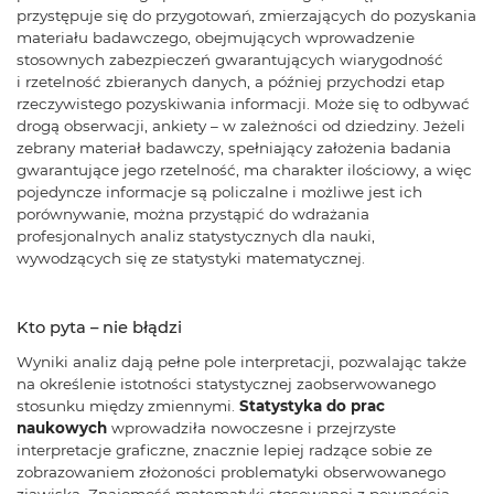
przystępuje się do przygotowań, zmierzających do pozyskania
materiału badawczego, obejmujących wprowadzenie
stosownych zabezpieczeń gwarantujących wiarygodność
i rzetelność zbieranych danych, a później przychodzi etap
rzeczywistego pozyskiwania informacji. Może się to odbywać
drogą obserwacji, ankiety – w zależności od dziedziny. Jeżeli
zebrany materiał badawczy, spełniający założenia badania
gwarantujące jego rzetelność, ma charakter ilościowy, a więc
pojedyncze informacje są policzalne i możliwe jest ich
porównywanie, można przystąpić do wdrażania
profesjonalnych analiz statystycznych dla nauki,
wywodzących się ze statystyki matematycznej.
Kto pyta – nie błądzi
Wyniki analiz dają pełne pole interpretacji, pozwalając także
na określenie istotności statystycznej zaobserwowanego
stosunku między zmiennymi.
Statystyka do prac
naukowych
wprowadziła nowoczesne i przejrzyste
interpretacje graficzne, znacznie lepiej radzące sobie ze
zobrazowaniem złożoności problematyki obserwowanego