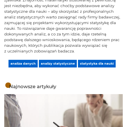
zjawiska. Znajomość matematyki stosowanej z pewnością
jest niezbędna, aby wykonać choćby podstawowe analizy
statystyczne dla nauki – aby skorzystać z profesjonalnych
analiz statystycznych warto zasięgnąć rady firmy badawczej,
zajmującej się projektami wykorzystującymi statystykę dla
nauki. To rozwiązanie daje gwarancję poprawności
dokonywanych analiz, a co za tym idzie, daje rzetelną
podstawę dalszego wnioskowania, będącego rdzeniem prac
naukowych, których publikacja pozwala wywiązać się
z uczelnianych zobowiązań badacza.
analiza danych
analizy statystyczne
statystyka dla nauki
Najnowsze artykuły