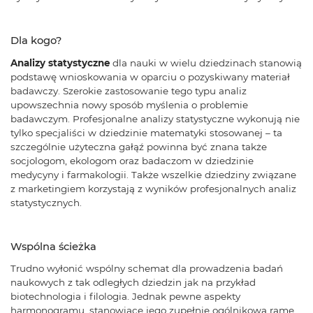
Dla kogo?
Analizy statystyczne
dla nauki w wielu dziedzinach stanowią
podstawę wnioskowania w oparciu o pozyskiwany materiał
badawczy. Szerokie zastosowanie tego typu analiz
upowszechnia nowy sposób myślenia o problemie
badawczym. Profesjonalne analizy statystyczne wykonują nie
tylko specjaliści w dziedzinie matematyki stosowanej – ta
szczególnie użyteczna gałąź powinna być znana także
socjologom, ekologom oraz badaczom w dziedzinie
medycyny i farmakologii. Także wszelkie dziedziny związane
z marketingiem korzystają z wyników profesjonalnych analiz
statystycznych.
Wspólna ścieżka
Trudno wyłonić wspólny schemat dla prowadzenia badań
naukowych z tak odległych dziedzin jak na przykład
biotechnologia i filologia. Jednak pewne aspekty
harmonogramu, stanowiące jego zupełnie ogólnikową ramę