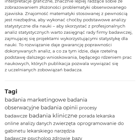
interpretacje graficzne, znacznie lepiej radzące sobie ze
zobrazowaniem złożoności problematyki obserwowanego
zjawiska. Znajomość matematyki stosowanej z pewnością
jest niezbędna, aby wykonać choćby podstawowe analizy
statystyczne dla nauki – aby skorzystać z profesjonalnych
analiz statystycznych warto zasięgnąć rady firmy badawczej,
zajmującej się projektami wykorzystującymi statystykę dla
nauki. To rozwiązanie daje gwarancję poprawności
dokonywanych analiz, a co za tym idzie, daje rzetelną
podstawę dalszego wnioskowania, będącego rdzeniem prac
naukowych, których publikacja pozwala wywiązać się
z uczelnianych zobowiązań badacza.
Tagi
badania marketingowe
badania
badania opinii
obserwacyjne
procesy
badania kliniczne
badawcze
porada lekarska
zwierzęta
online
oprogramowanie do
analizy danych
gabinetu lekarskiego
narzędzia
psycholog
zdrowie
bazy
badawcze