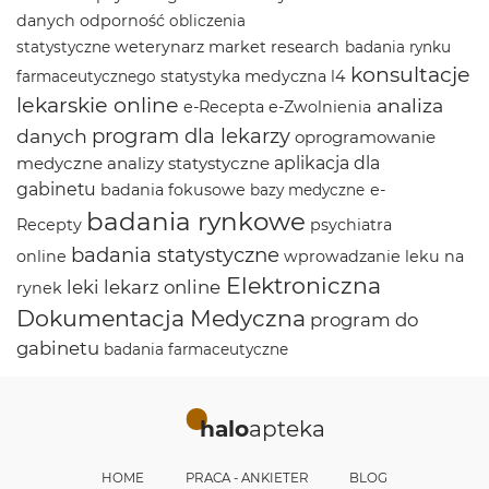
danych
odporność
obliczenia
weterynarz
market research
statystyczne
badania rynku
konsultacje
statystyka medyczna
l4
farmaceutycznego
lekarskie online
analiza
e-Recepta
e-Zwolnienia
program dla lekarzy
danych
oprogramowanie
medyczne
analizy statystyczne
aplikacja dla
gabinetu
badania fokusowe
e-
bazy medyczne
badania rynkowe
Recepty
psychiatra
badania statystyczne
online
wprowadzanie leku na
Elektroniczna
leki
lekarz online
rynek
Dokumentacja Medyczna
program do
gabinetu
badania farmaceutyczne
halo
apteka
HOME
PRACA - ANKIETER
BLOG