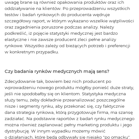
uwagę brane są również opakowania produktów oraz ich
oddziaływanie na klientów. Po przeprowadzeniu wszystkich
testów i badań rynkowych do producenta wędruje
szczegółowy raport, w którym wykazano wszelkie wątpliwości
oraz zagadnienia poruszone podczas analizy. Należy
podkreślić, iż pojęcie statystyki medycznej jest bardzo
elastyczne i nie zawsze producent zleci pełne analizy
rynkowe. Wszystko zależy od bieżących potrzeb i preferencji
w konkretnym przypadku.
Czy badania rynków medycznych mają sens?
Zdecydowanie tak, bowiem bez nich producent po
wprowadzeniu nowego produktu mógłby ponieść duże straty,
jeśli nie spodobałby się on klientom. Statystyka medyczna
służy temu, żeby dokładnie przeanalizować poszczególne
nisze i segmenty rynku, aby przekonać się, czy faktycznie
dana strategia rynkowa, którą przygotowuje firma, ma szansę
zadziałać. Na podstawie raportów z badań rynku medycznego
można również zaplanować pełny marketing produktu i jego
dystrybucję. W innym wypadku możemy mówić
o działaniach, które będą odbywały się niejako "po omacku".