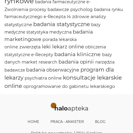
rynkowe
e-
badania farmaceutyczne
Zwolnienia
procesy badawcze
psycholog
badania rynku
analizy
e-Recepta
l4
zdrowie
farmaceutycznego
badania statystyczne
statystyczne
bazy
badania
statystyka medyczna
medyczne
marketingowe
porada lekarska
leki
lekarz online
zwierzęta
online
obliczenia
badania kliniczne
e-Recepty
bazy
statystyczne
badania opinii
danych
market research
narzędzia
program dla
badania obserwacyjne
badawcze
lekarzy
konsultacje lekarskie
psychiatra online
online
oprogramowanie do gabinetu lekarskiego
halo
apteka
HOME
PRACA - ANKIETER
BLOG
Polityka prywatności / Pliki Cookies