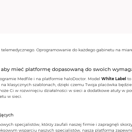
 telemedycznego. Oprogramowanie do każdego gabinetu na miarę
ów, aby mieć platformę dopasowaną do swoich wymag
ogramie Medfile i na platformie haloDoctor. Model
White Label
to
 na klasycznych szablonach, dzięki czemu Twoja placówka będzie s
oże Ci w rozwinięciu działalności w sieci a dodatkowe atuty w p
etu w sieci.
jących
owych specjalistów, którzy zaufali naszej firmie i zapragnęli skorz
ksowym wsparciu naszych specjalistów, nasza platforma zapewni