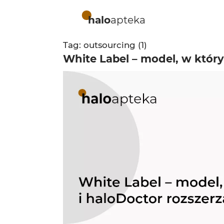
halo
apteka
Tag: outsourcing (1)
White Label – model, w który