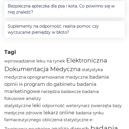
Bezpieczna apteczka dla psa i kota. Co powinno się w
niej znaleźć?
Suplementy na odporność: realna pomoc czy
wyrzucanie pieniędzy w błoto?
Tagi
Elektroniczna
wprowadzanie leku na rynek
Dokumentacja Medyczna
statystyka
badania
oprogramowanie medyczne
medyczna
opinii
program do gabinetu
badania
l4
marketingowe
badania
narzędzia badawcze
analizy
fokusowe
leki
statystyczne
zwierzęta
odporność
weterynarz
bazy
lekarz online
zdrowie
medyczne
badania rynku
e-
farmaceutycznego
obliczenia statystyczne
badania
analiza danych
Zwolnienia
psycholog