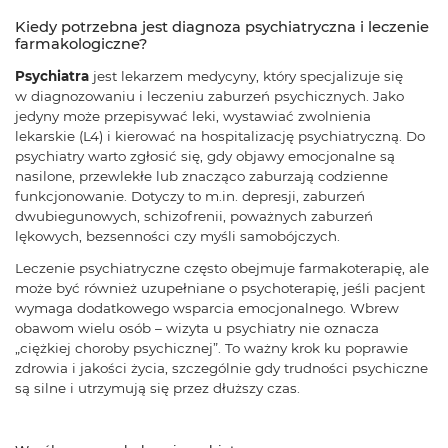
Kiedy potrzebna jest diagnoza psychiatryczna i leczenie
farmakologiczne?
Psychiatra
jest lekarzem medycyny, który specjalizuje się
w diagnozowaniu i leczeniu zaburzeń psychicznych. Jako
jedyny może przepisywać leki, wystawiać zwolnienia
lekarskie (L4) i kierować na hospitalizację psychiatryczną. Do
psychiatry warto zgłosić się, gdy objawy emocjonalne są
nasilone, przewlekłe lub znacząco zaburzają codzienne
funkcjonowanie. Dotyczy to m.in. depresji, zaburzeń
dwubiegunowych, schizofrenii, poważnych zaburzeń
lękowych, bezsenności czy myśli samobójczych.
Leczenie psychiatryczne często obejmuje farmakoterapię, ale
może być również uzupełniane o psychoterapię, jeśli pacjent
wymaga dodatkowego wsparcia emocjonalnego. Wbrew
obawom wielu osób – wizyta u psychiatry nie oznacza
„ciężkiej choroby psychicznej”. To ważny krok ku poprawie
zdrowia i jakości życia, szczególnie gdy trudności psychiczne
są silne i utrzymują się przez dłuższy czas.