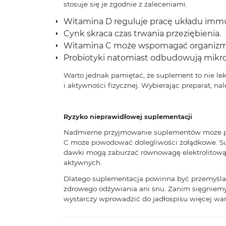
stosuje się je zgodnie z zaleceniami.
Witamina D reguluje pracę układu immun
Cynk skraca czas trwania przeziębienia.
Witamina C może wspomagać organizm w w
Probiotyki natomiast odbudowują mikrof
Warto jednak pamiętać, że suplement to nie lek, 
i aktywności fizycznej. Wybierając preparat, na
Ryzyko nieprawidłowej suplementacji
Nadmierne przyjmowanie suplementów może przy
C może powodować dolegliwości żołądkowe. Supl
dawki mogą zaburzać równowagę elektrolitową.
aktywnych.
Dlatego suplementacja powinna być przemyślan
zdrowego odżywiania ani snu. Zanim sięgniemy
wystarczy wprowadzić do jadłospisu więcej war