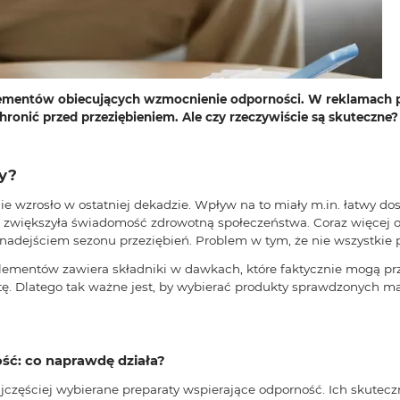
uplementów obiecujących wzmocnienie odporności. W reklamach p
hronić przed przeziębieniem. Ale czy rzeczywiście są skuteczn
y?
 wzrosło w ostatniej dekadzie. Wpływ na to miały m.in. łatwy do
 zwiększyła świadomość zdrowotną społeczeństwa. Coraz więcej os
adejściem sezonu przeziębień. Problem w tym, że nie wszystkie 
mentów zawiera składniki w dawkach, które faktycznie mogą przyn
ę. Dlatego tak ważne jest, by wybierać produkty sprawdzonych ma
ść: co naprawdę działa?
ajczęściej wybierane preparaty wspierające odporność. Ich skutec