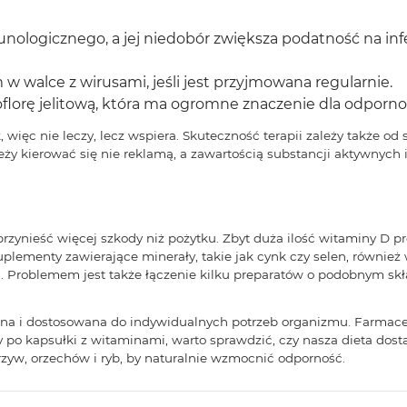
ologicznego, a jej niedobór zwiększa podatność na inf
alce z wirusami, jeśli jest przyjmowana regularnie.
lorę jelitową, która ma ogromne znaczenie dla odpornoś
więc nie leczy, lecz wspiera. Skuteczność terapii zależy także od s
leży kierować się nie reklamą, a zawartością substancji aktywnych 
nieść więcej szkody niż pożytku. Zbyt duża ilość witaminy D pr
ementy zawierające minerały, takie jak cynk czy selen, również
 Problemem jest także łączenie kilku preparatów o podobnym skła
a i dostosowana do indywidualnych potrzeb organizmu. Farmaceuc
 po kapsułki z witaminami, warto sprawdzić, czy nasza dieta do
zyw, orzechów i ryb, by naturalnie wzmocnić odporność.