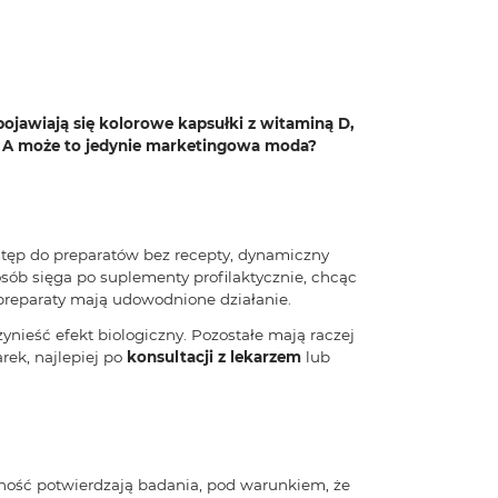
ojawiają się kolorowe kapsułki z witaminą D,
e? A może to jedynie marketingowa moda?
stęp do preparatów bez recepty, dynamiczny
ób sięga po suplementy profilaktycznie, chcąc
preparaty mają udowodnione działanie.
ieść efekt biologiczny. Pozostałe mają raczej
rek, najlepiej po
konsultacji z lekarzem
lub
zność potwierdzają badania, pod warunkiem, że