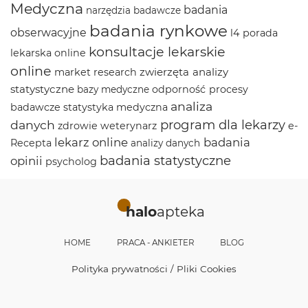
Medyczna
badania
narzędzia badawcze
badania rynkowe
obserwacyjne
l4
porada
konsultacje lekarskie
lekarska online
online
zwierzęta
analizy
market research
statystyczne
odporność
procesy
bazy medyczne
analiza
badawcze
statystyka medyczna
program dla lekarzy
danych
zdrowie
weterynarz
e-
lekarz online
badania
Recepta
analizy danych
badania statystyczne
opinii
psycholog
halo
apteka
HOME
PRACA - ANKIETER
BLOG
Polityka prywatności / Pliki Cookies