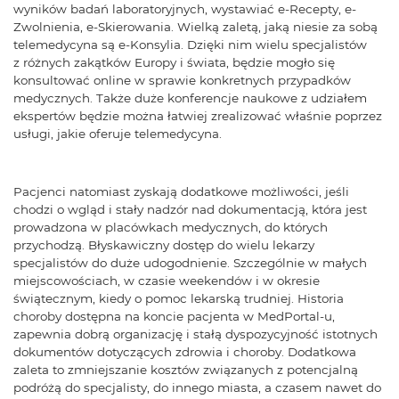
wyników badań laboratoryjnych, wystawiać e-Recepty, e-
Zwolnienia, e-Skierowania. Wielką zaletą, jaką niesie za sobą
telemedycyna są e-Konsylia. Dzięki nim wielu specjalistów
z różnych zakątków Europy i świata, będzie mogło się
konsultować online w sprawie konkretnych przypadków
medycznych. Także duże konferencje naukowe z udziałem
ekspertów będzie można łatwiej zrealizować właśnie poprzez
usługi, jakie oferuje telemedycyna.
Pacjenci natomiast zyskają dodatkowe możliwości, jeśli
chodzi o wgląd i stały nadzór nad dokumentacją, która jest
prowadzona w placówkach medycznych, do których
przychodzą. Błyskawiczny dostęp do wielu lekarzy
specjalistów do duże udogodnienie. Szczególnie w małych
miejscowościach, w czasie weekendów i w okresie
świątecznym, kiedy o pomoc lekarską trudniej. Historia
choroby dostępna na koncie pacjenta w MedPortal-u,
zapewnia dobrą organizację i stałą dyspozycyjność istotnych
dokumentów dotyczących zdrowia i choroby. Dodatkowa
zaleta to zmniejszanie kosztów związanych z potencjalną
podróżą do specjalisty, do innego miasta, a czasem nawet do