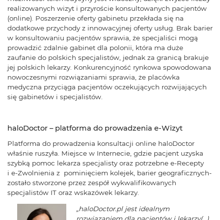
realizowanych wizyt i przyroście konsultowanych pacjentów
(online). Poszerzenie oferty gabinetu przekłada się na
dodatkowe przychody z innowacyjnej oferty usług. Brak barier
w konsultowaniu pacjentów sprawia, że specjaliści mogą
prowadzić zdalnie gabinet dla polonii, która ma duże
zaufanie do polskich specjalistów, jednak za granicą brakuje
jej polskich lekarzy. Konkurencyjność rynkowa spowodowana
nowoczesnymi rozwiązaniami sprawia, że placówka
medyczna przyciąga pacjentów oczekujących rozwijających
się gabinetów i specjalistów.
haloDoctor – platforma do prowadzenia e-Wizyt
Platforma do prowadzenia konsultacji online haloDoctor
właśnie ruszyła. Miejsce w Internecie, gdzie pacjent uzyska
szybką pomoc lekarza specjalisty oraz potrzebne e-Recepty
i e-Zwolnienia z pominięciem kolejek, barier geograficznych-
zostało stworzone przez zespół wykwalifikowanych
specjalistów IT oraz wskazówek lekarzy.
„haloDoctor.pl jest idealnym
rozwiązaniem dla pacjentów i lekarzy(…)