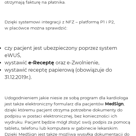
otrzymają fakturę na płatnika.
Dzięki systemowi integracji z NFZ – platformą P1 i P2,
w placówce można sprawdzić:
czy pacjent jest ubezpieczony poprzez system
eWUŚ,
wystawić
e-Receptę
oraz e-Zwolnienie,
wystawić receptę papierową (obowiązuje do
31.12.2019r.).
Udogodnieniem jakie niesie ze sobą program dla kardiologa
jest także elektroniczny formularz dla pacjentów
MedSign
,
dzięki któremu pacjent otrzyma potrzebne dokumenty do
podpisu w postaci elektronicznej, bez konieczności ich
wydruku. Pacjent będzie mógł złożyć swój podpis za pomocą
tabletu, telefonu lub komputera w gabinecie lekarskim.
Dzięki MedSign jest także możliwa wysyłka dokumentacji do