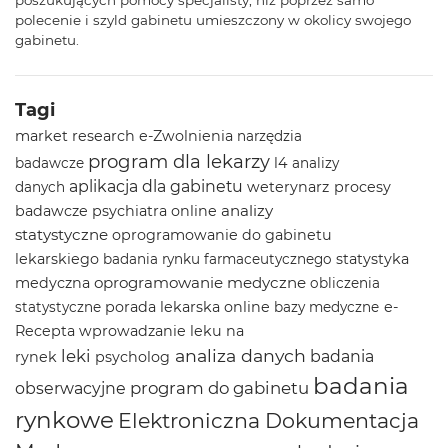
poszukujących pomocy specjalisty, niż poprzez samo
polecenie i szyld gabinetu umieszczony w okolicy swojego
gabinetu.
Tagi
market research
e-Zwolnienia
narzędzia
program dla lekarzy
l4
badawcze
analizy
aplikacja dla gabinetu
weterynarz
procesy
danych
analizy
badawcze
psychiatra online
statystyczne
oprogramowanie do gabinetu
lekarskiego
statystyka
badania rynku farmaceutycznego
oprogramowanie medyczne
medyczna
obliczenia
porada lekarska online
e-
statystyczne
bazy medyczne
Recepta
wprowadzanie leku na
analiza danych
leki
badania
rynek
psycholog
badania
program do gabinetu
obserwacyjne
rynkowe
Elektroniczna Dokumentacja