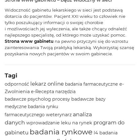
Strona www gabinetu – bądź widoczny w sieci
Widoczność gabinetu lekarskiego w sieci jest podstawą
dotarcia do pacjentów. Pacjent XXI wieku to człowiek nie
tylko poszukujący informacji o swojej chorobie
i możliwościach jej wyleczenia, ale także chcący odnaleźć
najlepszego specjalistę, od którego może uzyskać pomoc.
Strona www gabinetu
na pewno przyczyni się do wzrostu
zainteresowania Twoją praktyką lekarską. Wykorzystaj szansę
pozyskania nowych pacjentów w swoim gabinecie.
Tagi
lekarz online
odporność
e-
badania farmaceutyczne
Zwolnienia
e-Recepta
narzędzia
psycholog
procesy badawcze
badawcze
bazy
medyczne
badania rynku
analiza
weterynarz
farmaceutycznego
danych
program do
wprowadzanie leku na rynek
badania rynkowe
gabinetu
l4
badania