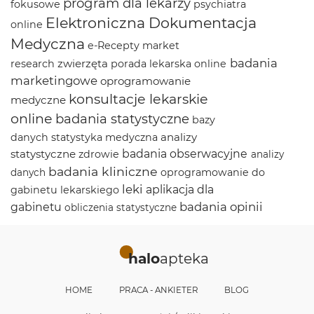
program dla lekarzy
fokusowe
psychiatra
Elektroniczna Dokumentacja
online
Medyczna
e-Recepty
market
badania
zwierzęta
research
porada lekarska online
marketingowe
oprogramowanie
konsultacje lekarskie
medyczne
online
badania statystyczne
bazy
analizy
danych
statystyka medyczna
statystyczne
badania obserwacyjne
zdrowie
analizy
badania kliniczne
oprogramowanie do
danych
leki
aplikacja dla
gabinetu lekarskiego
badania opinii
gabinetu
obliczenia statystyczne
halo
apteka
HOME
PRACA - ANKIETER
BLOG