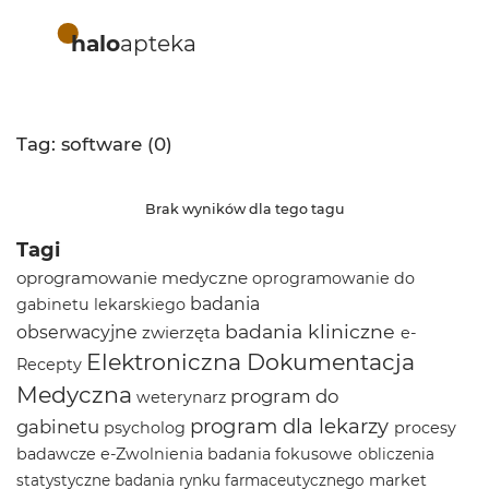
halo
apteka
Tag: software (0)
Brak wyników dla tego tagu
Tagi
oprogramowanie medyczne
oprogramowanie do
badania
gabinetu lekarskiego
badania kliniczne
obserwacyjne
zwierzęta
e-
Elektroniczna Dokumentacja
Recepty
Medyczna
program do
weterynarz
program dla lekarzy
gabinetu
psycholog
procesy
badawcze
e-Zwolnienia
badania fokusowe
obliczenia
market
statystyczne
badania rynku farmaceutycznego