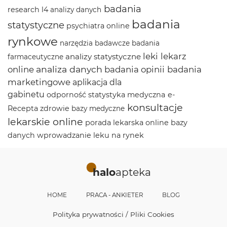
badania
research
l4
analizy danych
badania
statystyczne
psychiatra online
rynkowe
narzędzia badawcze
badania
leki
lekarz
analizy statystyczne
farmaceutyczne
analiza danych
online
badania opinii
badania
marketingowe
aplikacja dla
gabinetu
odporność
statystyka medyczna
e-
konsultacje
Recepta
zdrowie
bazy medyczne
lekarskie online
porada lekarska online
bazy
danych
wprowadzanie leku na rynek
halo
apteka
HOME
PRACA - ANKIETER
BLOG
Polityka prywatności / Pliki Cookies