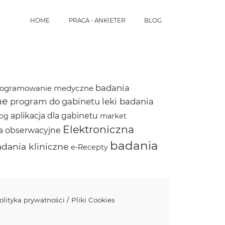
HOME
PRACA - ANKIETER
BLOG
badania
rogramowanie medyczne
ne
program do gabinetu
leki
badania
aplikacja dla gabinetu
log
market
Elektroniczna
a obserwacyjne
badania
dania kliniczne
e-Recepty
olityka prywatności / Pliki Cookies