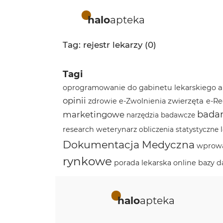
halo
apteka
Tag: rejestr lekarzy (0)
Tagi
a
oprogramowanie do gabinetu lekarskiego
opinii
zwierzęta
zdrowie
e-Zwolnienia
e-Re
badan
marketingowe
narzędzia badawcze
research
weterynarz
obliczenia statystyczne
Dokumentacja Medyczna
wprowa
rynkowe
porada lekarska online
bazy d
halo
apteka