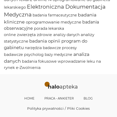
Elektroniczna Dokumentacja
lekarskiego
Medyczna
badania
badania farmaceutyczne
kliniczne
oprogramowanie medyczne
badania
obserwacyjne
porada lekarska
zwierzęta
analizy
online
zdrowie
analizy danych
badania opinii
program do
statystyczne
gabinetu
procesy
narzędzia badawcze
analiza
badawcze
psycholog
bazy medyczne
danych
badania fokusowe
wprowadzanie leku na
rynek
e-Zwolnienia
halo
apteka
HOME
PRACA - ANKIETER
BLOG
Polityka prywatności / Pliki Cookies