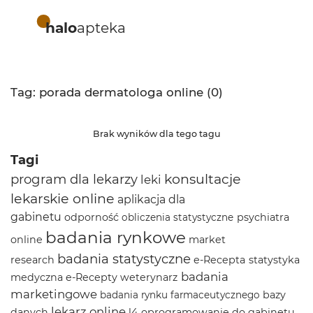
halo
apteka
Tag: porada dermatologa online (0)
Brak wyników dla tego tagu
Tagi
program dla lekarzy
konsultacje
leki
lekarskie online
aplikacja dla
gabinetu
odporność
psychiatra
obliczenia statystyczne
badania rynkowe
online
market
badania statystyczne
research
e-Recepta
statystyka
badania
medyczna
e-Recepty
weterynarz
marketingowe
bazy
badania rynku farmaceutycznego
lekarz online
danych
l4
oprogramowanie do gabinetu