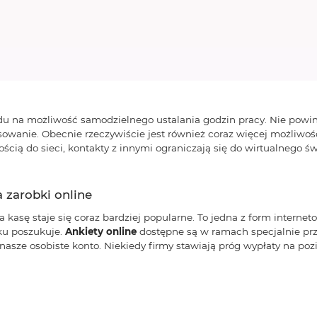
ędu na możliwość samodzielnego ustalania godzin pracy. Nie powin
owanie. Obecnie rzeczywiście jest również coraz więcej możliwośc
nością do sieci, kontakty z innymi ograniczają się do wirtualnego św
 zarobki online
a kasę staje się coraz bardziej popularne. To jedna z form interne
ku poszukuje.
Ankiety online
dostępne są w ramach specjalnie pr
sze osobiste konto. Niekiedy firmy stawiają próg wypłaty na pozio