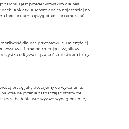
go zarobku jest przede wszystkim dla nas
nach. Ankiety uruchamiane są najczęściej na
rym będzie nam najwygodniej się nimi zająć.
ą możliwość dla nas przygotowuje. Najczęściej
óre wystawia firma potrzebująca wyników
, wszystko odbywa się za pośrednictwem firmy,
prostą pracę jaką dostajemy do wykonania.
 na kolejne pytania zaznaczając stosowne
m dłuższe badanie tym wyższe wynagrodzenie,