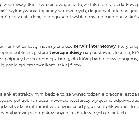
ży przede wszystkim zwrócić uwagę na to, że taka forma dodatkowe
ść wykonywania tej pracy w dowolnych, dogodnych dla nas godzi
niczeń przez całą dobę, dlatego sami wybieramy ten moment, w któ
iem ankiet za kasę musimy znaleźć
serwis internetowy
, który tak
opinii publicznej, które
tworzą ankiety
na podstawie zlecenia, kt
współpracy bezpośredniej z firmą, dla której badanie wykonujemy
się poniekąd pracownikami takiej firmy.
 ankiet atrakcyjnym będzie to, że wynagrodzenie płacone jest za 
 będzie potrzebna nasza inwencja wystarczy wyłącznie odpowiadać
bądź kilkadziesiąt minut w zależności od jego skomplikowania. I
 przy najbardziej skomplikowanych, rozbudowanych ankietach.