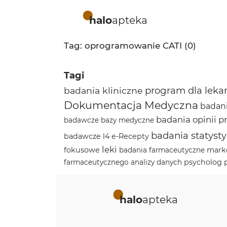
halo
apteka
Tag: oprogramowanie CATI (0)
Tagi
program dla leka
badania kliniczne
Dokumentacja Medyczna
badan
badania opinii
p
badawcze
bazy medyczne
badania statyst
badawcze
l4
e-Recepty
leki
fokusowe
mark
badania farmaceutyczne
psycholog
farmaceutycznego
analizy danych
halo
apteka