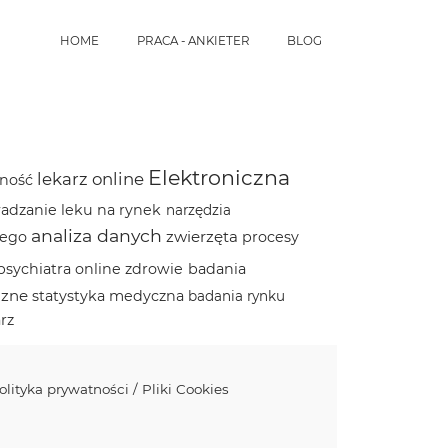
HOME
PRACA - ANKIETER
BLOG
Elektroniczna
lekarz online
ność
dzanie leku na rynek
narzędzia
analiza danych
zwierzęta
iego
procesy
psychiatra online
zdrowie
badania
czne
statystyka medyczna
badania rynku
rz
olityka prywatności / Pliki Cookies