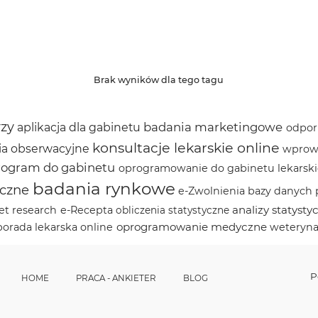
Brak wyników dla tego tagu
rzy
badania marketingowe
aplikacja dla gabinetu
odpor
konsultacje lekarskie online
ia obserwacyjne
wprowa
rogram do gabinetu
oprogramowanie do gabinetu lekarsk
badania rynkowe
yczne
e-Zwolnienia
bazy danych
analizy statysty
et research
e-Recepta
obliczenia statystyczne
oprogramowanie medyczne
porada lekarska online
weteryna
P
HOME
PRACA - ANKIETER
BLOG