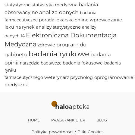
badania
statystyka medyczna
statystyczne
analiza danych
obserwacyjne
badania
porada lekarska online
wprowadzanie
farmaceutyczne
analizy statystyczne
leku na rynek
analizy
Elektroniczna Dokumentacja
l4
danych
Medyczna
program do
zdrowie
badania rynkowe
gabinetu
badania
opinii
badania fokusowe
narzędzia badawcze
badania
rynku
oprogramowanie
weterynarz
psycholog
farmaceutycznego
medyczne
halo
apteka
HOME
PRACA - ANKIETER
BLOG
Polityka prywatności / Pliki Cookies