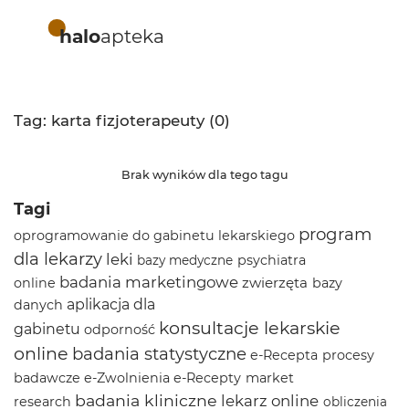
halo
apteka
Tag: karta fizjoterapeuty (0)
Brak wyników dla tego tagu
Tagi
program
oprogramowanie do gabinetu lekarskiego
dla lekarzy
leki
psychiatra
bazy medyczne
badania marketingowe
zwierzęta
online
bazy
aplikacja dla
danych
konsultacje lekarskie
gabinetu
odporność
online
badania statystyczne
e-Recepta
procesy
badawcze
e-Zwolnienia
e-Recepty
market
badania kliniczne
lekarz online
research
obliczenia