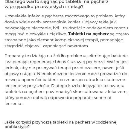
Dlaczego warto sięgnąć po tabletki na pęcherz
w przypadku przewlekłych infekcji?
Przewlekłe infekcje pęcherza moczowego to problem, który
dotyka wiele osób, szczególnie kobiet. Objawy takie jak
nawracające pieczenie, ból i trudności z oddawaniem moczu
mogą być niezwykle uciążliwe.
Tabletki na pęcherz
są często
stosowane jako element kompleksowej terapii, pomagając
złagodzić objawy i zapobiegać nawrotom.
Preparaty te działają na źródło problemu, eliminując bakterie
i wspierając regenerację błony śluzowej pęcherza. Ważne jest
jednak, aby nie przerywać terapii przed czasem, nawet jeśli
objawy ustąpią. Niedokończone leczenie może prowadzić do
rozwoju oporności bakterii, co znacząco utrudnia skuteczne
leczenie w przyszłości. Dlatego każda decyzja o stosowaniu
tabletek na pęcherz powinna być skonsultowana z lekarzem,
który pomoże dobrać odpowiedni preparat i schemat
leczenia.
Jakie korzyści przynoszą tabletki na pęcherz w codziennej
profilaktyce?