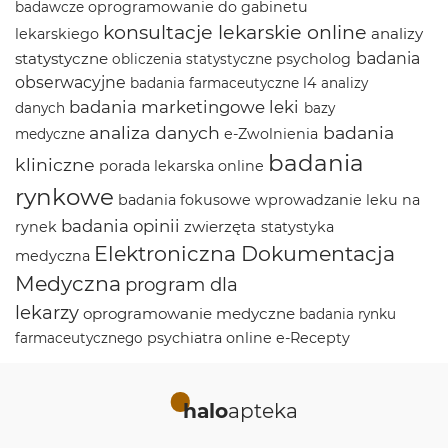
oprogramowanie do gabinetu
badawcze
konsultacje lekarskie online
analizy
lekarskiego
statystyczne
badania
psycholog
obliczenia statystyczne
obserwacyjne
l4
badania farmaceutyczne
analizy
badania marketingowe
leki
danych
bazy
analiza danych
badania
e-Zwolnienia
medyczne
badania
kliniczne
porada lekarska online
rynkowe
badania fokusowe
wprowadzanie leku na
badania opinii
zwierzęta
rynek
statystyka
Elektroniczna Dokumentacja
medyczna
Medyczna
program dla
lekarzy
oprogramowanie medyczne
badania rynku
psychiatra online
e-Recepty
farmaceutycznego
halo
apteka