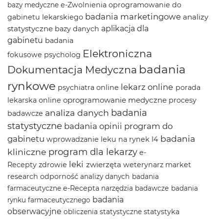
e-Zwolnienia
oprogramowanie do
bazy medyczne
badania marketingowe
analizy
gabinetu lekarskiego
statystyczne
aplikacja dla
bazy danych
gabinetu
badania
Elektroniczna
fokusowe
psycholog
badania
Dokumentacja Medyczna
rynkowe
lekarz online
psychiatra online
porada
oprogramowanie medyczne
lekarska online
procesy
badania
analiza danych
badawcze
statystyczne
badania opinii
program do
badania
gabinetu
wprowadzanie leku na rynek
l4
program dla lekarzy
kliniczne
e-
leki
zwierzęta
Recepty
zdrowie
weterynarz
market
research
odporność
analizy danych
badania
e-Recepta
farmaceutyczne
narzędzia badawcze
badania
badania
rynku farmaceutycznego
obserwacyjne
statystyka
obliczenia statystyczne