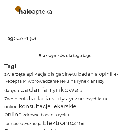
halo
apteka
Tag: CAPI (0)
Brak wyników dla tego tagu
Tagi
badania opinii
zwierzęta
aplikacja dla gabinetu
e-
Recepta
l4
wprowadzanie leku na rynek
analizy
badania rynkowe
e-
danych
badania statystyczne
Zwolnienia
psychiatra
konsultacje lekarskie
online
online
zdrowie
badania rynku
Elektroniczna
farmaceutycznego