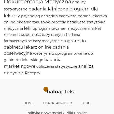
Dokumentacja Medyczna
analizy
program dla
badania kliniczne
statystyczne
lekarzy
psycholog
porada lekarska
narzędzia badawcze
online
badania fokusowe
procesy badawcze
statystyka
leki
oprogramowanie medyczne
medyczna
market
research
odporność
bazy danych
badania
program do
farmaceutyczne
bazy medyczne
gabinetu
lekarz online
badania
obserwacyjne
weterynarz
oprogramowanie do
badania
gabinetu lekarskiego
analiza
marketingowe
obliczenia statystyczne
danych
e-Recepty
halo
apteka
HOME
PRACA - ANKIETER
BLOG
Polityka prywatności / Pliki Cookies