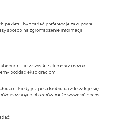
ch pakietu, by zbadać preferencje zakupowe
epszy sposób na zgromadzenie informacji
ntrahentami. Te wszystkie elementy można
hcemy poddać eksploracjom.
błędem. Kiedy już przedsiębiorca zdecyduje się
t zróżnicowanych obszarów może wywołać chaos
adać: