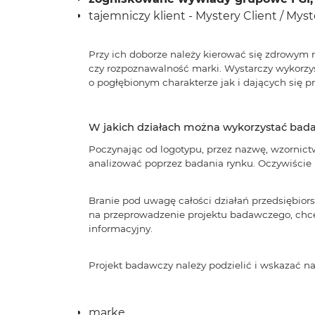
tajemniczy klient - Mystery Client / Mys
Przy ich doborze należy kierować się zdrowym
czy rozpoznawalność marki. Wystarczy wykorzyst
o pogłębionym charakterze jak i dających się p
W jakich działach można wykorzystać bada
Poczynając od logotypu, przez nazwę, wzornict
analizować poprzez badania rynku. Oczywiście n
Branie pod uwagę całości działań przedsiębior
na przeprowadzenie projektu badawczego, chce
informacyjny.
Projekt badawczy należy podzielić i wskazać 
markę,