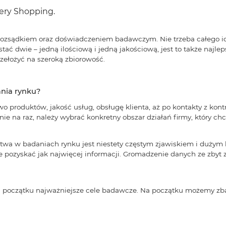
tery Shopping.
 rozsądkiem oraz doświadczeniem badawczym. Nie trzeba całego i
ać dwie – jedną ilościową i jedną jakościową, jest to także najl
rzełożyć na szeroką zbiorowość.
nia rynku?
wo produktów, jakość usług, obsługę klienta, aż po kontakty z ko
ie na raz, należy wybrać konkretny obszar działań firmy, który c
stwa w badaniach rynku jest niestety częstym zjawiskiem i dużym 
 pozyskać jak najwięcej informacji. Gromadzenie danych ze zby
na początku najważniejsze cele badawcze. Na początku możemy zb