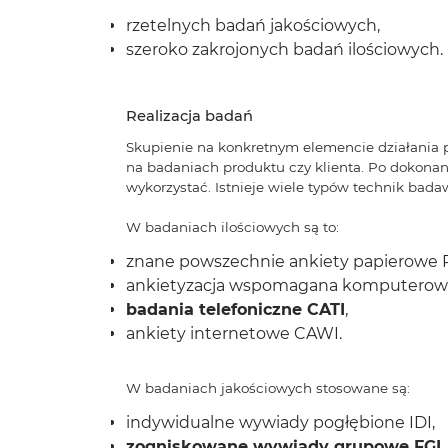
rzetelnych badań jakościowych,
szeroko zakrojonych badań ilościowych.
Realizacja badań
Skupienie na konkretnym elemencie działania pr
na badaniach produktu czy klienta. Po dokon
wykorzystać. Istnieje wiele typów technik bad
W badaniach ilościowych są to:
znane powszechnie ankiety papierowe P
ankietyzacja wspomagana komputerow
badania telefoniczne CATI
,
ankiety internetowe CAWI.
W badaniach jakościowych stosowane są:
indywidualne wywiady pogłębione IDI,
zogniskowane wywiady grupowe FGI
,