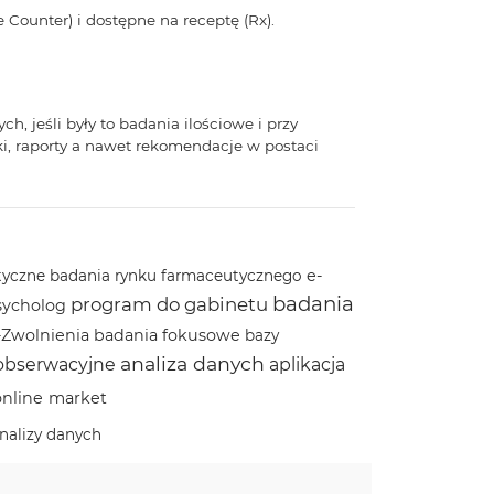
 Counter) i dostępne na receptę (Rx).
 jeśli były to badania ilościowe i przy
i, raporty a nawet rekomendacje w postaci
e-
tyczne
badania rynku farmaceutycznego
badania
program do gabinetu
sycholog
-Zwolnienia
badania fokusowe
bazy
analiza danych
obserwacyjne
aplikacja
online
market
nalizy danych