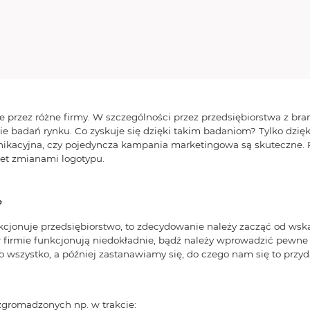
 przez różne firmy. W szczególności przez przedsiębiorstwa z bra
ie badań rynku. Co zyskuje się dzięki takim badaniom? Tylko dzię
omunikacyjna, czy pojedyncza kampania marketingowa są skuteczne.
et zmianami logotypu.
?
kcjonuje przedsiębiorstwo, to zdecydowanie należy zacząć od wsk
w firmie funkcjonują niedokładnie, bądź należy wprowadzić pewne
 wszystko, a później zastanawiamy się, do czego nam się to przyd
gromadzonych np. w trakcie: