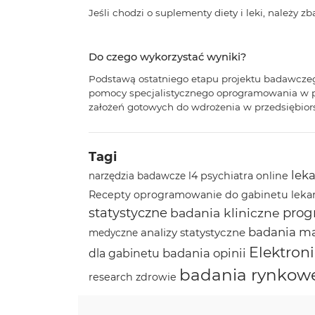
Jeśli chodzi o suplementy diety i leki, należy 
Do czego wykorzystać wyniki?
Podstawą ostatniego etapu projektu badawczego 
pomocy specjalistycznego oprogramowania w prz
założeń gotowych do wdrożenia w przedsiębior
Tagi
leka
l4
psychiatra online
narzędzia badawcze
Recepty
oprogramowanie do gabinetu leka
statystyczne
prog
badania kliniczne
badania m
analizy statystyczne
medyczne
Elektro
badania opinii
dla gabinetu
badania rynkow
research
zdrowie