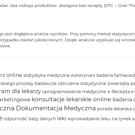
zbadać oba rodzaje produktów: dostępne bez recepty (OTC – Over The
jest dogłębna analiza wyników. Przy pomocy metod statystycznych,
ypadku badań jakościowych. Dzięki analizie uzyskuje się wniosk
stwie.
rz online
statystyka medyczna
weterynarz
badania farmaceu
zwierzęta
rskiego
procesy badawcze
p
obliczenia statystyczne
ram dla lekarzy
oprogramowanie medyczne
e-Recepta
e
konsultacje lekarskie online
arketingowe
badania 
niczna Dokumentacja Medyczna
porada lekarska 
e
leki
odporność
bazy danych
wprowadzanie leku na rynek
a